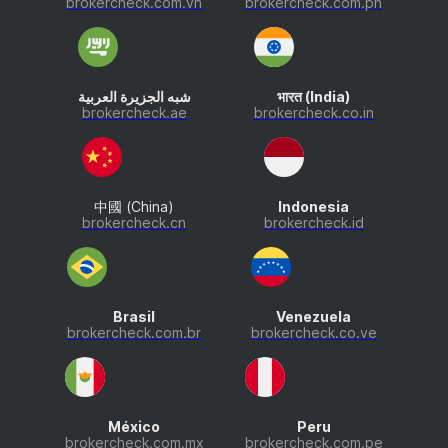
brokercheck.com.vn
brokercheck.com.ph
شبه الجزيرة العربية
भारत (India)
brokercheck.ae
brokercheck.co.in
中國 (China)
Indonesia
brokercheck.cn
brokercheck.id
Brasil
Venezuela
brokercheck.com.br
brokercheck.co.ve
México
Peru
brokercheck.com.mx
brokercheck.com.pe