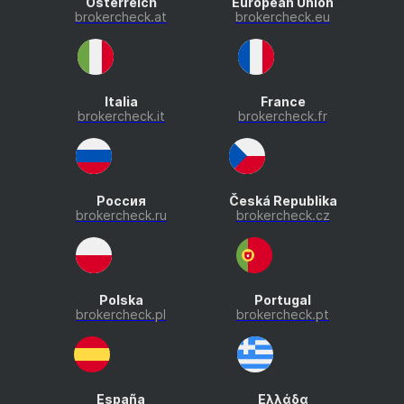
Österreich
European Union
brokercheck.at
brokercheck.eu
Italia
France
brokercheck.it
brokercheck.fr
Россия
Česká Republika
brokercheck.ru
brokercheck.cz
Polska
Portugal
brokercheck.pl
brokercheck.pt
España
Ελλάδα